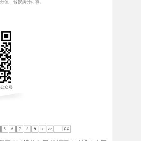
分值，暂按满分计算。
5
6
7
8
9
>
>>