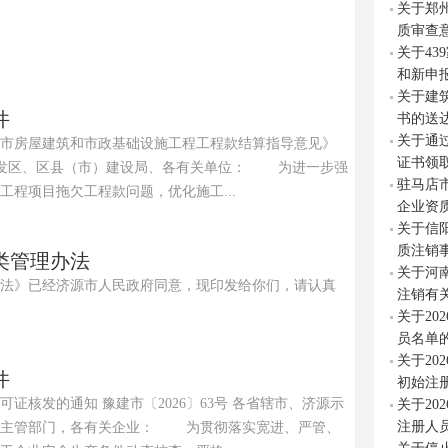
关于郑州
质审查
关于4
和新申
关于建
件
书的送
关于通
市房屋建筑和市政基础设施工程工程款结算指导意见》
证书领
 各开发区、区县（市）建设局、各有关单位： 为进一步强
驻马店
程项目拖欠工程款问题，优化施工...
企业资
关于信
质注销
类管理办法
关于河
法》已经济源市人民政府同意，现印发给你们，请认真
注销有
关于20
员名单
关于20
件
初始注
证核发的通知 豫建市〔2026〕63号 各省辖市、济源示
关于20
注册人
设主管部门，各有关企业： 为贯彻落实宽进、严管、