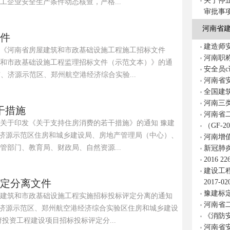
关于停
企业安全生产条件动态核查，严格...
审批事
河南省
文件
建造师
《河南省房屋建筑和市政基础设施工程施工招标文件
河南职
和市政基础设施工程监理招标文件（示范文本）》的通
安全员
辖市、济源示范区、郑州航空港经济综合实验...
河南省
全国建
河南三
干措施
河南省
关于印发《关于支持住房消费的若干措施》的通知 豫建
（GF-2
市、济源示范区住房和城乡建设局、房地产管理局（中心）、
河南增
部门、教育局、财政局、自然资源...
新冠肺
2016 
建设工
号评定分离文件
2017-0
豫建标定
建筑和市政基础设施工程实施招标投标评定分离的通知
河南省
辖市、济源示范区、郑州航空港经济综合实验区住房和城乡建设
《消防
资工程建设项目招标投标评定分...
河南省