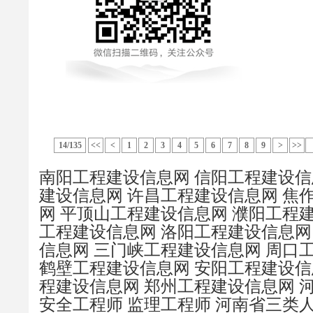
14/135
<<
<
1
2
3
4
5
6
7
8
9
>
>>
南阳工程建设信息网
信阳工程建设信
建设信息网
许昌工程建设信息网
焦
网
平顶山工程建设信息网
濮阳工程
工程建设信息网
洛阳工程建设信息网
信息网
三门峡工程建设信息网
周口
鹤壁工程建设信息网
安阳工程建设信
程建设信息网
郑州工程建设信息网
安全工程师
监理工程师
河南省三类