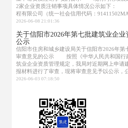
2家企业资质注销事项具体情况公示如下： 
程有限公司（统一社会信用代码：91411502MADA
2026-06-08 21:01:36
关于信阳市2026年第七批建筑业企
公示
信阳市住房和城乡建设局关于信阳市2026年
审查意见的公示 按照《中华人民共和国行
筑业企业资质管理规定，我局对近期网上申请
报材料进行了审查，现将审查意见予以公示，公示
2026-06-03 07:18:50