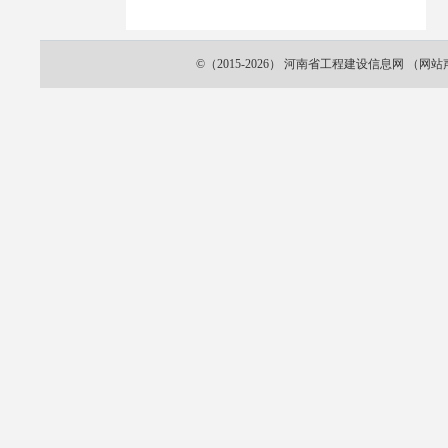
©（2015-2026）
河南省工程建设信息网
（
网站