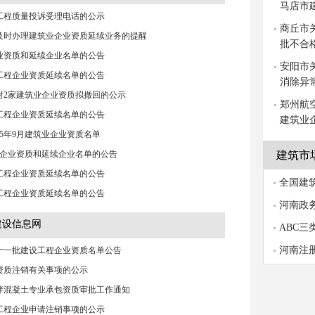
马店市
工程质量投诉受理电话的公示
商丘市
及时办理建筑业企业资质延续业务的提醒
批不合
企业资质和延续企业名单的公告
安阳市
设工程企业资质延续名单的公告
消除异
对2家建筑业企业资质拟撤回的公示
郑州航
设工程企业资质延续名单的公告
建筑业
25年9月建筑业企业资质名单
筑业企业资质和延续企业名单的公告
建筑市
设工程企业资质延续名单的公告
全国建
设工程企业资质延续名单的公告
河南政
建设信息网
ABC三
河南注
第十一批建设工程企业资质名单公告
资质注销有关事项的公示
拌混凝土专业承包资质审批工作通知
工程企业申请注销事项的公示