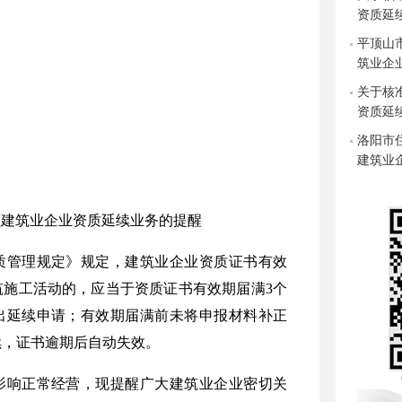
资质延
平顶山
筑业企
关于核
资质延
洛阳市住
建筑业
理建筑业企业资质延续业务的提醒
管理规定》规定，建筑业企业资质证书有效
筑施工活动的，应当于资质证书有效期届满3个
出延续申请；有效期届满前未将申报材料补正
续，证书逾期后自动失效。
响正常经营，现提醒广大建筑业企业密切关