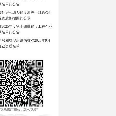
续名单的公告
市住房和城乡建设局关于对2家建
业资质拟撤回的公示
准2025年度第十四批建设工程企业
续名单的公告
房和城乡建设局核准2025年9月
企业资质名单