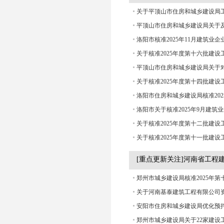
关于平顶山市住房和城乡建设局
平顶山市住房和城乡建设局关于
洛阳市核准2025年11月建筑业
关于核准2025年度第十六批建
平顶山市住房和城乡建设局关于
关于核准2025年度第十四批建
洛阳市住房和城乡建设局核准20
洛阳市关于核准2025年9月建
关于核准2025年度第十二批建
关于核准2025年度第十一批建
[重点更新关注]河南省工程
郑州市城乡建设局核准2025年
关于河南基泰建筑工程有限公司
安阳市住房和城乡建设局优化预
郑州市城乡建设局关于22家建设