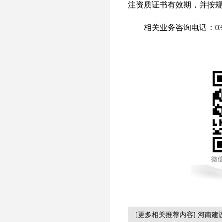
注资质证书有效期，并按
相关业务咨询电话：0375-
[更多相关推荐内容] 河南