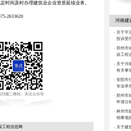
规定时间及时办理建筑业企业资质延续业务。
2633620
河南建
关于平
投诉受
郑州市
设工程
关于河
有关事
安阳市
专业承
郑州市
申请注
林州市
销事项
建设工程信息网
关于建