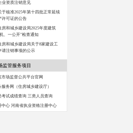
企业资质注销意见
关于核准2025年第十四批正常延续
产许可证的公告
住房和城乡建设局2025年度建筑
随机、一公开”检查通知
住房和城乡建设局关于8家建设工
申请注销事项的公示
场监管服务项目
筑市场监督公共平台官网
务服务网（住房城乡建设厅）
类考试成绩查询
三类人员查询
册中心
河南省执业资格注册中心