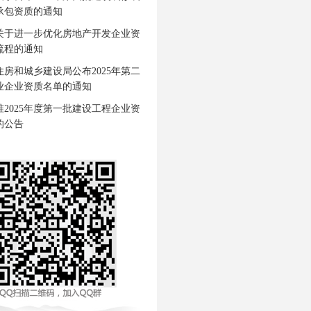
承包资质的通知
关于进一步优化房地产开发企业资
流程的通知
住房和城乡建设局公布2025年第二
业企业资质名单的通知
准2025年度第一批建设工程企业资
的公告