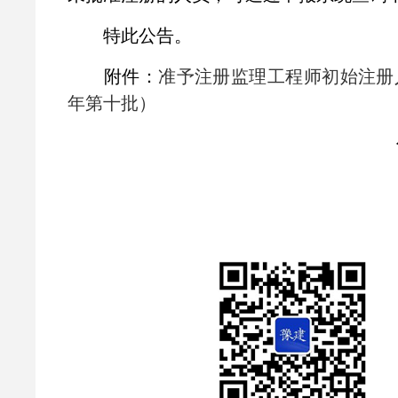
特此公告。
附件：
准予注册监理工程师初始注册人
年第十批）
住
2