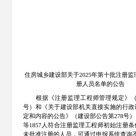
住房城乡建设部关于2025年第十批注册
册人员名单的公告
根据《注册监理工程师管理规定》（建
号）和《关于建设部机关直接实施的行政
定和内容的公告》（建设部公告第278号
等1857人符合注册监理工程师初始注册
未批准注册的人员，可通过申报系统查询