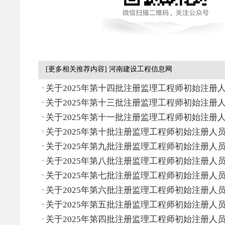
[更多相关推荐内容] 河南建设工程信息网
关于2025年第十四批注册监理工程师初始注册
关于2025年第十三批注册监理工程师初始注册
关于2025年第十一批注册监理工程师初始注册
关于2025年第十批注册监理工程师初始注册人
关于2025年第九批注册监理工程师初始注册人
关于2025年第八批注册监理工程师初始注册人
关于2025年第七批注册监理工程师初始注册人
关于2025年第六批注册监理工程师初始注册人
关于2025年第五批注册监理工程师初始注册人
关于2025年第四批注册监理工程师初始注册人