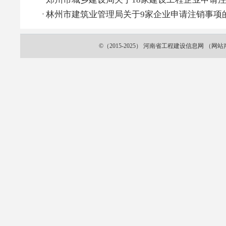
林州市建筑业管理局关于9家企业申请注销事项
©（2015-2025）
河南省工程建设信息网
（
网站