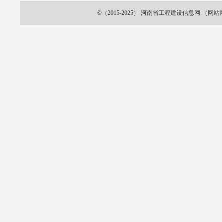
©（2015-2025）
河南省工程建设信息网
（
网站