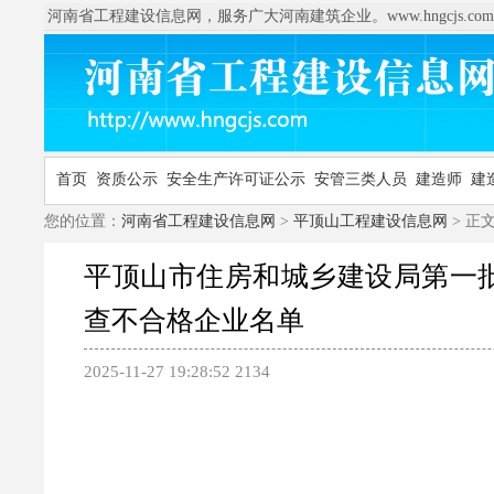
河南省工程建设信息网，服务广大河南建筑企业。www.hngcjs.com
首页
资质公示
安全生产许可证公示
安管三类人员
建造师
建
您的位置：
河南省工程建设信息网
>
平顶山工程建设信息网
> 正
平顶山市住房和城乡建设局第一
查不合格企业名单
2025-11-27 19:28:52
2134