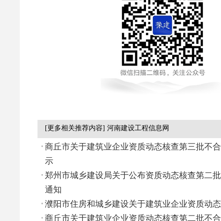
[更多相关推荐内容] 河南建设工程信息网
商丘市关于建筑业企业资质动态核查第三批不合
示
郑州市城乡建设局关于公布资质动态核查第二批
通知
濮阳市住房和城乡建设关于建筑业企业资质动态
商丘市关于建筑业企业资质动态核查第二批不合