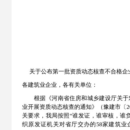
关于公布第一批资质动态核查不合格企
各建筑业企业，各有关单位：
根据《河南省住房和城乡建设厅关于
业开展资质动态核查的通知》（豫建市〔202
关要求，我局按照“谁发证，谁审核，谁
织原发证机关对省厅交办的58家建筑业